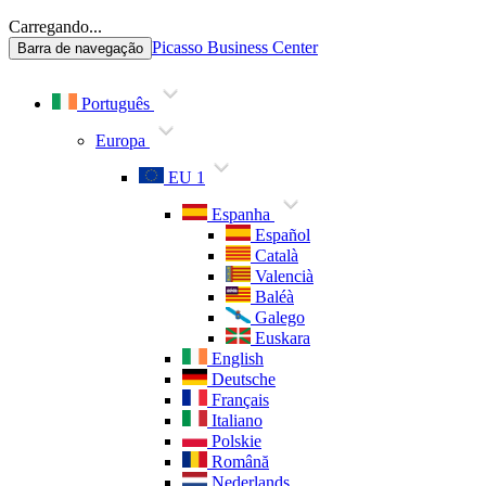
Carregando...
Picasso Business Center
Barra de navegação
Português
Europa
EU 1
Espanha
Español
Català
Valencià
Baléà
Galego
Euskara
English
Deutsche
Français
Italiano
Polskie
Română
Nederlands