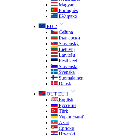
Magyar
Português
Ελληνικά
EU 2
Čeština
Български
Slovenský
Lietuvių
Latviešu
Eesti keel
Slovenski
Svenska
Suomalainen
Dansk
OUT EU 1
English
Русский
Türk
Український
Azəri
Српски
Hrvatski