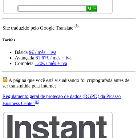
Tarifas
Básica
9€ / mês + iva
Avançada
61,67€ / mês + iva
Completa
120€ / mês + iva
A página que você está visualizando foi criptografada antes de
ser transmitida pela Internet
Regulamento geral de proteção de dados (RGPD) da Picasso
Ⓡ
Business Center
Picasso Business Center ® e o logotipo do Picasso Business Center
são marcas registradas da
Serviços de escritório virtual
Endereço comercial na Europa
Desenho web básico
Números de telefone europeus
Números de fax europeus