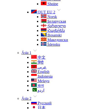
Shqipe
OUT EU 2
Norsk
Беларуская
ქართული
Հայերեն
Bosanski
Македонски
Íslensku
Ásia 1
中文
हिंदी
عربي
English
Indonesia
Melayu
বাংলা
اردو
Ásia 2
Русский
日本