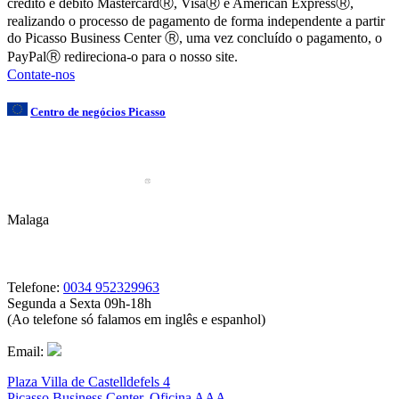
crédito e débito MastercardⓇ, VisaⓇ e American ExpressⓇ,
realizando o processo de pagamento de forma independente a partir
do Picasso Business Center Ⓡ, uma vez concluído o pagamento, o
PayPalⓇ redireciona-o para o nosso site.
Contate-nos
Centro de negócios Picasso
Malaga
Telefone:
0034 952329963
Segunda a Sexta 09h-18h
(Ao telefone só falamos em inglês e espanhol)
Email:
Plaza Villa de Castelldefels 4
Picasso Business Center, Oficina AAA