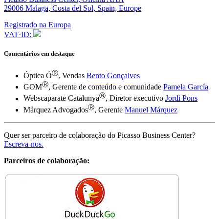
29006 Malaga, Costa del Sol, Spain, Europe
Registrado na Europa
VAT·ID:
Comentários em destaque
Ⓡ
Óptica Ó
, Vendas
Bento Gonçalves
Ⓡ
GOM
, Gerente de conteúdo e comunidade
Pamela García
Ⓡ
Webscaparate Catalunya
, Diretor executivo
Jordi Pons
Ⓡ
Márquez Advogados
, Gerente
Manuel Márquez
Quer ser parceiro de colaboração do Picasso Business Center?
Escreva-nos.
Parceiros de colaboração:
Ⓡ
Site traduzido pelo Google Translate