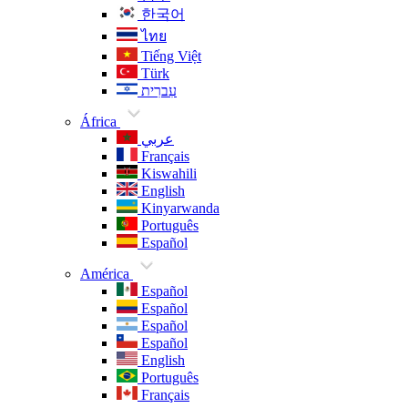
한국어
ไทย
Tiếng Việt
Türk
עִברִית
África
عربي
Français
Kiswahili
English
Kinyarwanda
Português
Español
América
Español
Español
Español
Español
English
Português
Français