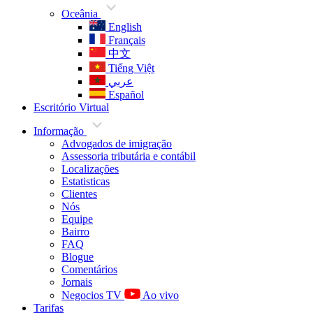
Oceânia
English
Français
中文
Tiếng Việt
عربي
Español
Escritório Virtual
Informação
Advogados de imigração
Assessoria tributária e contábil
Localizações
Estatisticas
Clientes
Nós
Equipe
Bairro
FAQ
Blogue
Comentários
Jornais
Negocios TV
Ao vivo
Tarifas