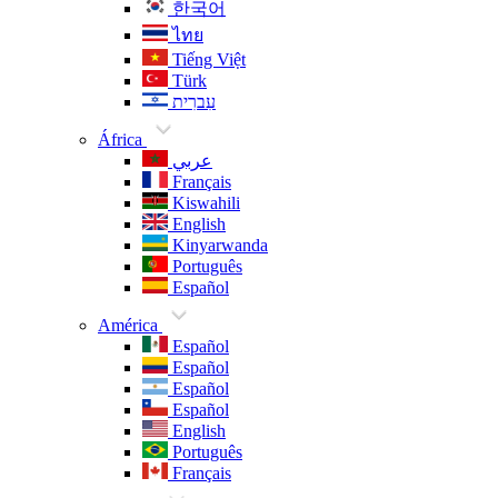
한국어
ไทย
Tiếng Việt
Türk
עִברִית
África
عربي
Français
Kiswahili
English
Kinyarwanda
Português
Español
América
Español
Español
Español
Español
English
Português
Français