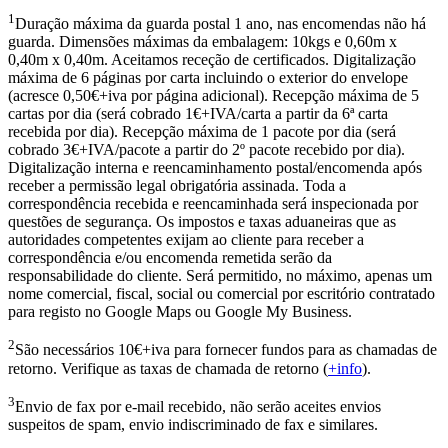
1
Duração máxima da guarda postal 1 ano, nas encomendas não há
guarda. Dimensões máximas da embalagem: 10kgs e 0,60m x
0,40m x 0,40m. Aceitamos receção de certificados. Digitalização
máxima de 6 páginas por carta incluindo o exterior do envelope
(acresce 0,50€+iva por página adicional). Recepção máxima de 5
cartas por dia (será cobrado 1€+IVA/carta a partir da 6ª carta
recebida por dia). Recepção máxima de 1 pacote por dia (será
cobrado 3€+IVA/pacote a partir do 2º pacote recebido por dia).
Digitalização interna e reencaminhamento postal/encomenda após
receber a permissão legal obrigatória assinada. Toda a
correspondência recebida e reencaminhada será inspecionada por
questões de segurança. Os impostos e taxas aduaneiras que as
autoridades competentes exijam ao cliente para receber a
correspondência e/ou encomenda remetida serão da
responsabilidade do cliente. Será permitido, no máximo, apenas um
nome comercial, fiscal, social ou comercial por escritório contratado
para registo no Google Maps ou Google My Business.
2
São necessários 10€+iva para fornecer fundos para as chamadas de
retorno. Verifique as taxas de chamada de retorno (
+info
).
3
Envio de fax por e-mail recebido, não serão aceites envios
suspeitos de spam, envio indiscriminado de fax e similares.