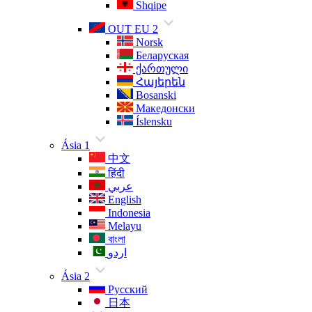
Shqipe
OUT EU 2
Norsk
Беларуская
ქართული
Հայերեն
Bosanski
Македонски
Íslensku
Ásia 1
中文
हिंदी
عربي
English
Indonesia
Melayu
বাংলা
اردو
Ásia 2
Русский
日本