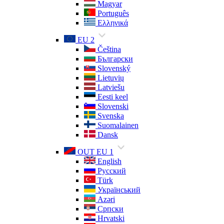
Magyar
Português
Ελληνικά
EU 2
Čeština
Български
Slovenský
Lietuvių
Latviešu
Eesti keel
Slovenski
Svenska
Suomalainen
Dansk
OUT EU 1
English
Русский
Türk
Український
Azəri
Српски
Hrvatski