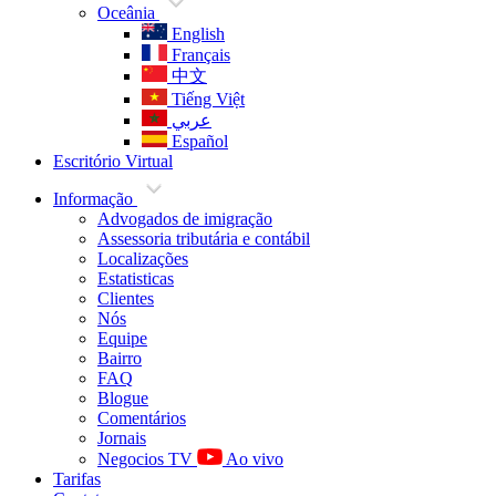
Oceânia
English
Français
中文
Tiếng Việt
عربي
Español
Escritório Virtual
Informação
Advogados de imigração
Assessoria tributária e contábil
Localizações
Estatisticas
Clientes
Nós
Equipe
Bairro
FAQ
Blogue
Comentários
Jornais
Negocios TV
Ao vivo
Tarifas