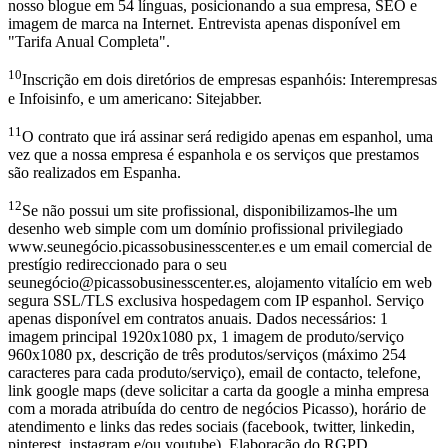
nosso blogue em 54 línguas, posicionando a sua empresa, SEO e
imagem de marca na Internet. Entrevista apenas disponível em
"Tarifa Anual Completa".
10
Inscrição em dois diretórios de empresas espanhóis: Interempresas
e Infoisinfo, e um americano: Sitejabber.
11
O contrato que irá assinar será redigido apenas em espanhol, uma
vez que a nossa empresa é espanhola e os serviços que prestamos
são realizados em Espanha.
12
Se não possui um site profissional, disponibilizamos-lhe um
desenho web simple com um domínio profissional privilegiado
www.seunegócio.picassobusinesscenter.es e um email comercial de
prestígio redireccionado para o seu
seunegócio@picassobusinesscenter.es, alojamento vitalício em web
segura SSL/TLS exclusiva hospedagem com IP espanhol. Serviço
apenas disponível em contratos anuais. Dados necessários: 1
imagem principal 1920x1080 px, 1 imagem de produto/serviço
960x1080 px, descrição de três produtos/serviços (máximo 254
caracteres para cada produto/serviço), email de contacto, telefone,
link google maps (deve solicitar a carta da google a minha empresa
com a morada atribuída do centro de negócios Picasso), horário de
atendimento e links das redes sociais (facebook, twitter, linkedin,
pinterest, instagram e/ou youtube). Elaboração do RGPD