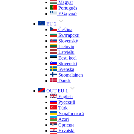
Magyar
Português
Ελληνικά
EU 2
Čeština
Български
Slovenský
Lietuvių
Latviešu
Eesti keel
Slovenski
Svenska
Suomalainen
Dansk
OUT EU 1
English
Русский
Türk
Український
Azəri
Српски
Hrvatski