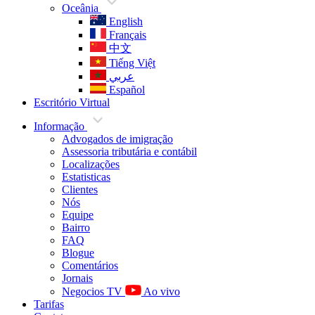
Oceânia
English
Français
中文
Tiếng Việt
عربي
Español
Escritório Virtual
Informação
Advogados de imigração
Assessoria tributária e contábil
Localizações
Estatisticas
Clientes
Nós
Equipe
Bairro
FAQ
Blogue
Comentários
Jornais
Negocios TV
Ao vivo
Tarifas