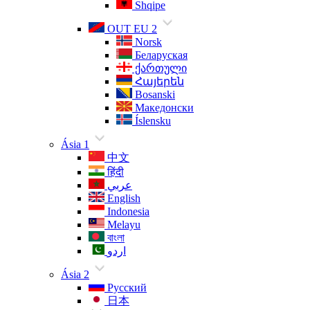
Shqipe
OUT EU 2
Norsk
Беларуская
ქართული
Հայերեն
Bosanski
Македонски
Íslensku
Ásia 1
中文
हिंदी
عربي
English
Indonesia
Melayu
বাংলা
اردو
Ásia 2
Русский
日本