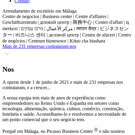
Contato
Arrendamento de escritório em Málaga
Centro de negocios | Business center | Centre d'affaires |
Geschäftszentrum | діловий центр | 商務中心 | Centro d'affari | iş
merkezi | مركز الأعمال | מרכז עסקים | व्यापार केंद्र | ビジネスセン
ター | 비즈니스 센터 | деловой центр | Centru de afaceri | Centro
de negócios | Centrum biznesowe | Kituo cha biashara
Mais de 231 empresas contrataram-nos
Nos
A operar desde 1 de junho de 2021 e mais de 231 empresas nos
contrataram, e a crescer...
A nossa equipa tem mais de
anos de experiência como
empreendedores no Reino Unido e Espanha em setores como
tecnologia, alimentação, química, cultura, comércio, construção,
hotelaria e saúde. Aconselhamo-lo e resolvemos a necessidade de
um ponto comercial que o seu negócio tem.
Ⓡ
Porquê em Málaga, no Picasso Business Center
e não noutros