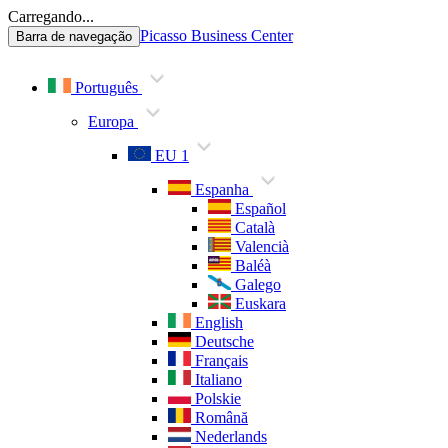
Carregando...
Picasso Business Center
Barra de navegação
Português
Europa
EU 1
Espanha
Español
Català
Valencià
Baléà
Galego
Euskara
English
Deutsche
Français
Italiano
Polskie
Română
Nederlands