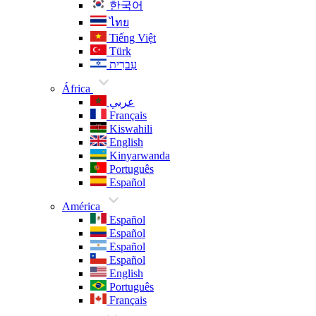
한국어
ไทย
Tiếng Việt
Türk
עִברִית
África
عربي
Français
Kiswahili
English
Kinyarwanda
Português
Español
América
Español
Español
Español
Español
English
Português
Français